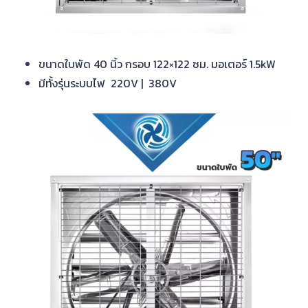
ขนาดใบพัด 40 นิ้ว กรอบ 122×122 ซม. มอเตอร์ 1.5kW
มีทั้งรุ่นระบบไฟ 220V | 380V