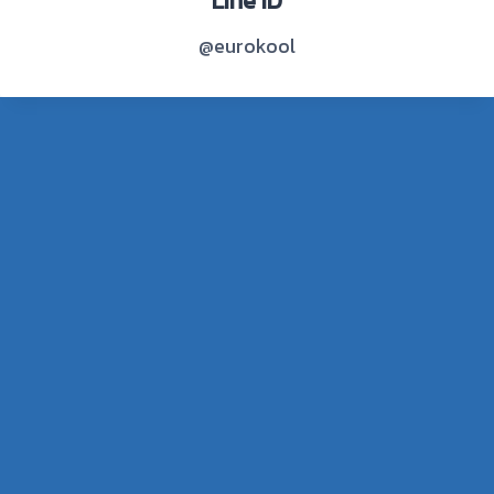
Line ID
@eurokool