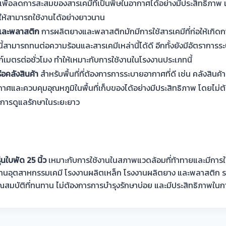
พื่อลดการสะสมของสารเคมีที่เป็นพิษในอากาศได้อย่างมีประสิทธิภาพ
ำให้สามารถใช้งานได้อย่างยาวนาน
และพลาสติก
การผลิตยางและพลาสติกมักมีการใช้สารเคมีที่ก่อให้เกิด
นี้สามารถทนต่อความร้อนและสารเคมีเหล่านี้ได้ดี อีกทั้งยังมีอัตราการ
เมตรต่อชั่วโมง ทำให้เหมาะกับการใช้งานในโรงงานประเภทนี้
อคลังสินค้า
สำหรับพื้นที่ที่ต้องการการระบายอากาศที่ดี เช่น คลังสินค้า
าศและควบคุมอุณหภูมิในพื้นที่เก็บของได้อย่างมีประสิทธิภาพ โดยไม่ต
นการดูแลรักษาในระยะยาว
ุ่นใบพัด 25
นิ้ว
เหมาะกับการใช้งานในสภาพแวดล้อมที่ท้าทายและมีการใ
งานอุตสาหกรรมเคมี โรงงานผลิตเหล็ก โรงงานผลิตยาง และพลาสติก 
ีคุณสมบัติที่ทนทาน ไม่ต้องการการบำรุงรักษาบ่อย และมีประสิทธิภาพใน