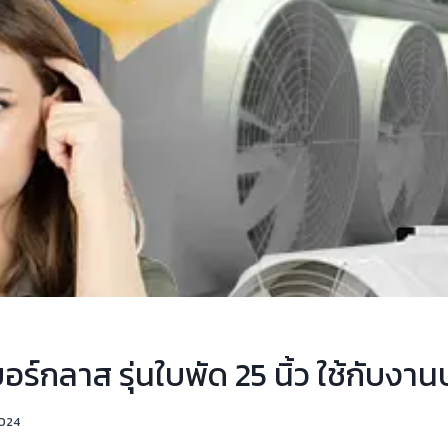
ร์กลาส รุ่นใบพัด 25 นิ้ว ใช้กับง
2024