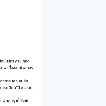
กร่อนหรือระคายเคือง
ิภาพ เนื่องจากไฟเบอร์
มาจากการหลอมเหล็ก
่การผลิตได้ดี ช่วยลด
พัดลมรุ่นนี้ช่วยใน