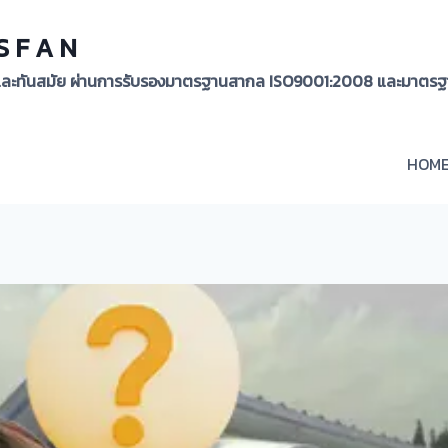
 S F A N
ูงและทันสมัย ผ่านการรับรองมาตรฐานสากล ISO9001:2008 และมาตรฐ
HOM