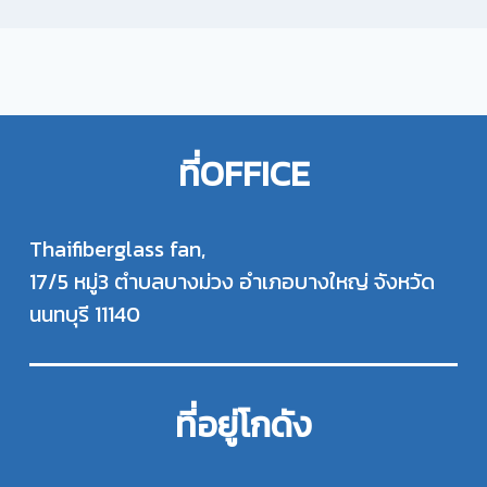
ที่OFFICE
Thaifiberglass fan,
17/5 หมู่3 ตำบลบางม่วง อำเภอบางใหญ่ จังหวัด
นนทบุรี 11140
ที่อยู่โกดัง