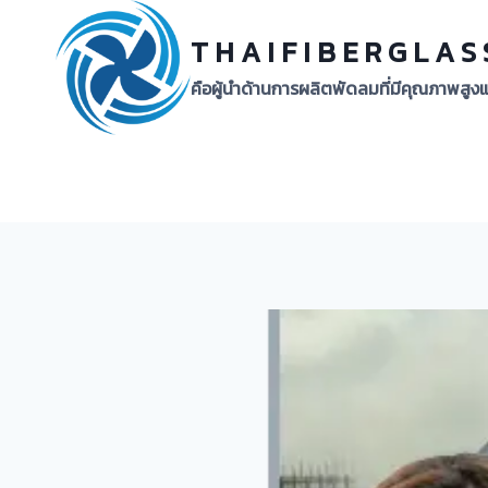
Skip
to
T H A I F I B E R G L A S
content
คือผู้นำด้านการผลิตพัดลมที่มีคุณภาพส