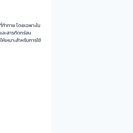
ี่ท้าทาย โดยเฉพาะใน
งและสารกัดกร่อน
ห้เหมาะสำหรับการใช้