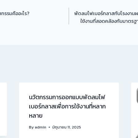
หกรรมคืออะไร?
พัดลมไฟเบอร์กลาสกับโรงงานผล
ใช้งานที่สอดคล้องกับมาต
นวัตกรรมการออกแบบพัดลมไฟ
เบอร์กลาสเพื่อการใช้งานที่หลาก
หลาย
By
admin
มิถุนายน 11, 2025