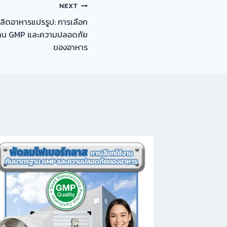
NEXT
ิตอาหารแปรรูป: การเลือก
รฐาน GMP และความปลอดภัย
ของอาหาร