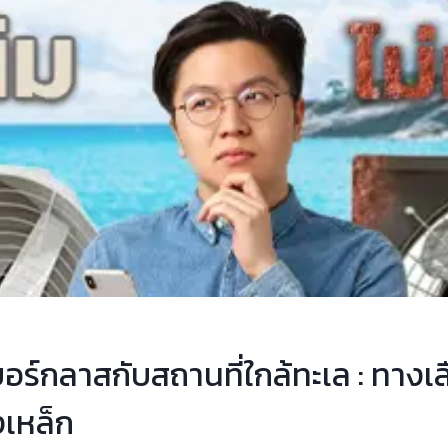
ร์กลาสกับสถานที่ใกล้ทะเล : ทางเลือ
เหล็ก