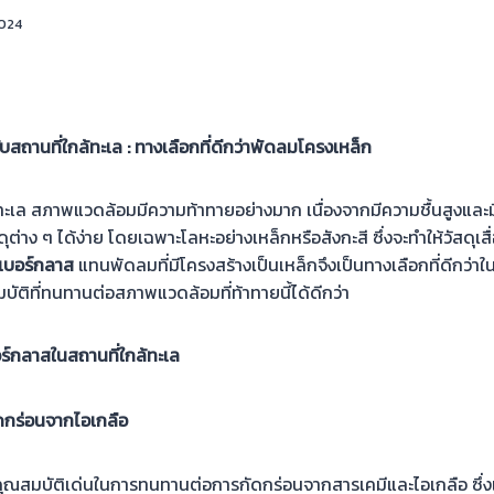
2024
ับสถานที่ใกล้ทะเล : ทางเลือกที่ดีกว่าพัดลมโครงเหล็ก
ใกล้ทะเล สภาพแวดล้อมมีความท้าทายอย่างมาก เนื่องจากมีความชื้นสูงและ
ุต่าง ๆ ได้ง่าย โดยเฉพาะโลหะอย่างเหล็กหรือสังกะสี ซึ่งจะทำให้วัสดุเ
เบอร์กลาส
แทนพัดลมที่มีโครงสร้างเป็นเหล็กจึงเป็นทางเลือกที่ดีกว่าใน
มบัติที่ทนทานต่อสภาพแวดล้อมที่ท้าทายนี้ได้ดีกว่า
์กลาสในสถานที่ใกล้ทะเล
กร่อนจากไอเกลือ
ุณสมบัติเด่นในการทนทานต่อการกัดกร่อนจากสารเคมีและไอเกลือ ซึ่งเป็