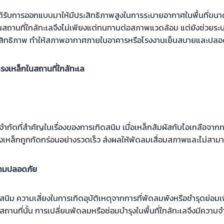
รับการออกแบบมาให้มีประสิทธิภาพสูงในการระบายอากาศในพื้นที่ขนา
สถานที่ใกล้ทะเลจึงไม่เพียงแต่ทนทานต่อสภาพแวดล้อม แต่ยังช่วยร
ประสิทธิภาพ ทำให้สภาพอากาศภายในอาคารหรือโรงงานเย็นสบายและปลอ
งเหล็กในสถานที่ใกล้ทะเล
ำกัดที่สำคัญในเรื่องของการเกิดสนิม เมื่อเหล็กสัมผัสกับไอเกลือจากทะ
างเหล็กถูกกัดกร่อนอย่างรวดเร็ว ส่งผลให้พัดลมเสื่อมสภาพและไม่สาม
วามปลอดภัย
ิดสนิม ความเสี่ยงในการเกิดอุบัติเหตุจากการที่พัดลมพังหรือชำรุดย่อมเพิ่
สถานที่นั้น การเปลี่ยนพัดลมหรือซ่อมบำรุงในพื้นที่ใกล้ทะเลจึงมีความจำ