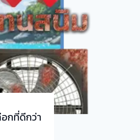
กที่ดีกว่า