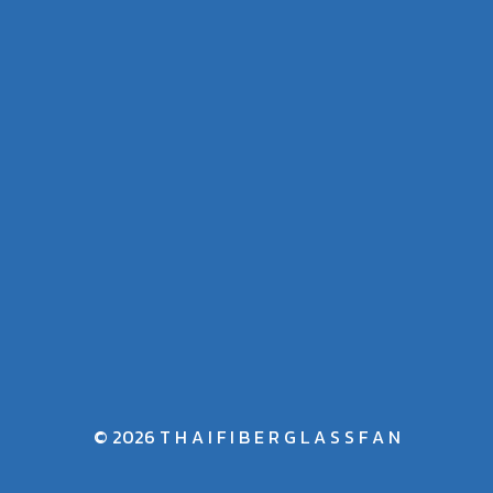
© 2026 T H A I F I B E R G L A S S F A N