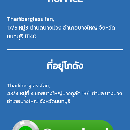
Thaifiberglass fan,
17/5 หมู่3 ตำบลบางม่วง อำเภอบางใหญ่ จังหวัด
นนทบุรี 11140
ที่อยู่โกดัง
Thaifiberglassfan,
43/4 หมู่ที่ 4 ซอยบางใหญ่บางคูลัด 13/1 ตำบล บางม่วง
อำเภอบางใหญ่ จังหวัดนนทบุรี