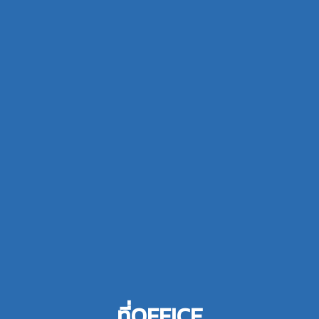
ที่OFFICE