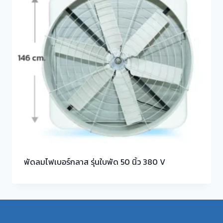
พัดลมไฟเบอร์กลาส รุ่นใบพัด 50 นิ้ว 380 V