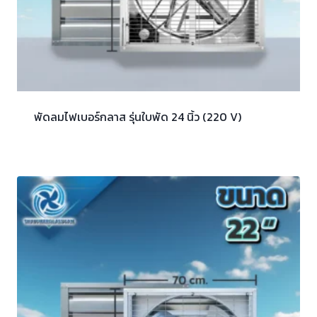
พัดลมไฟเบอร์กลาส รุ่นใบพัด 24 นิ้ว (220 V)