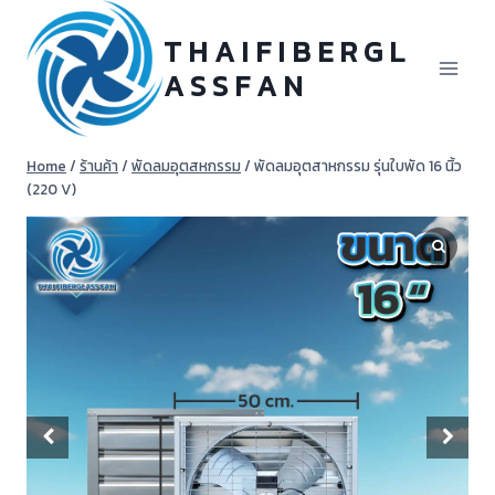
Skip
to
T H A I F I B E R G L
content
A S S F A N
Home
/
ร้านค้า
/
พัดลมอุตสหกรรม
/
พัดลมอุตสาหกรรม รุ่นใบพัด 16 นิ้ว
(220 V)