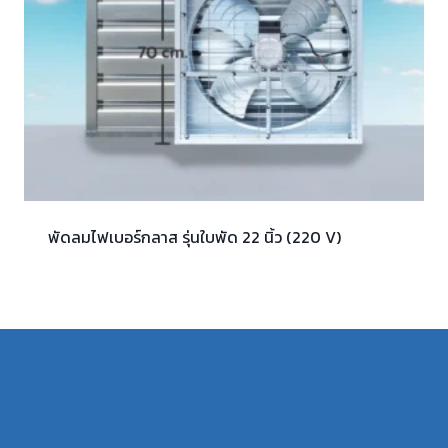
พัดลมไฟเบอร์กลาส รุ่นใบพัด 22 นิ้ว (220 V)