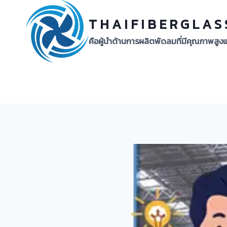
Skip
to
T H A I F I B E R G L A S
content
คือผู้นำด้านการผลิตพัดลมที่มีคุณภาพส