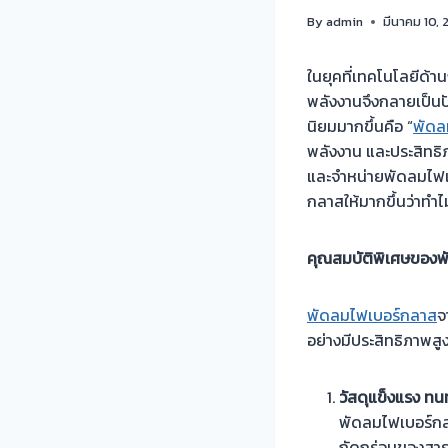
By
admin
มีนาคม 10,
ในยุคที่เทคโนโลยีด้
พลังงานจึงกลายเป็นป
นิยมมากขึ้นคือ “
พัดล
พลังงาน และประสิท
และจำหน่ายพัดลมไฟเบ
กลาสให้มากขึ้นว่าทำไ
คุณสมบัติพิเศษของ
พัดลมไฟเบอร์กลาส
จ
อย่างมีประสิทธิภาพส
วัสดุแข็งแรง ทน
พัดลมไฟเบอร์กล
กัดกร่อนของสารเค