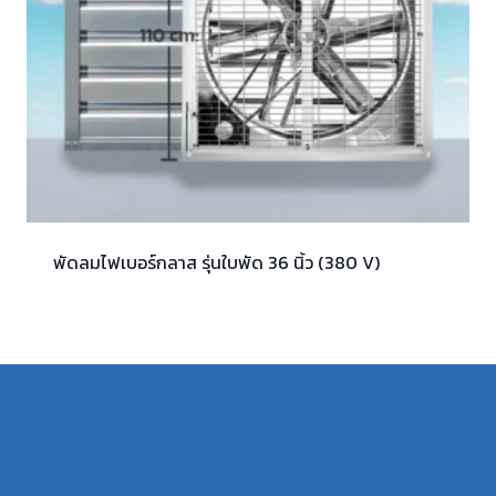
พัดลมไฟเบอร์กลาส รุ่นใบพัด 36 นิ้ว (380 V)