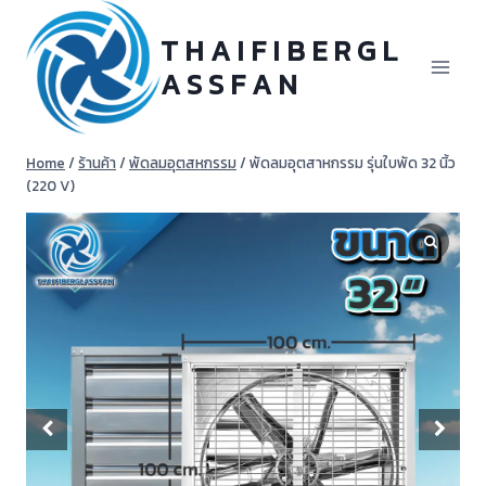
Skip
to
T H A I F I B E R G L
content
A S S F A N
Home
/
ร้านค้า
/
พัดลมอุตสหกรรม
/
พัดลมอุตสาหกรรม รุ่นใบพัด 32 นิ้ว
(220 V)