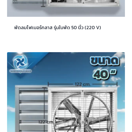
พัดลมไฟเบอร์กลาส รุ่นใบพัด 50 นิ้ว (220 V)